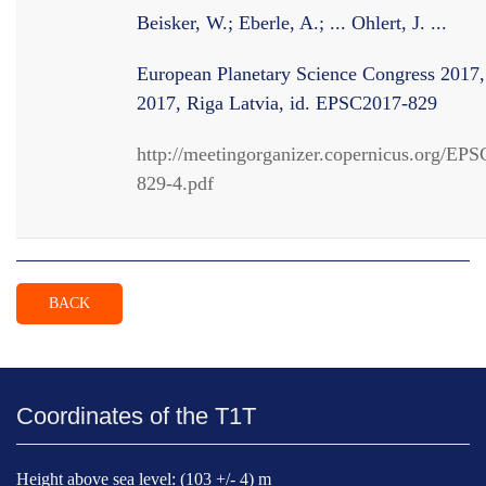
Beisker, W.; Eberle, A.; ... Ohlert, J. ...
European Planetary Science Congress 2017
2017, Riga Latvia, id. EPSC2017-829
http://meetingorganizer.copernicus.org/E
829-4.pdf
BACK
Coordinates of the T1T
Height above sea level: (103 +/- 4) m